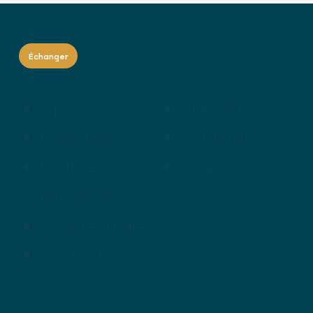
Échanger
À propos
LinkedIn
Expertises
Instagram
Positive
Vimeo
Business®
Nous rejoindre
Contact