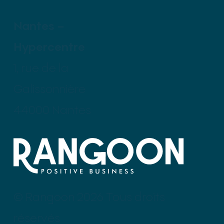
Nantes –
Hypercentre
1, rue de la
Galissonnière
44000 Nantes
© Rangoon 2026 Tous droits
réservés