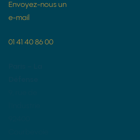
Envoyez-nous un
e-mail
01 41 40 86 00
Paris – La
Défense
9, rue de
l’Industrie
92400
Courbevoie