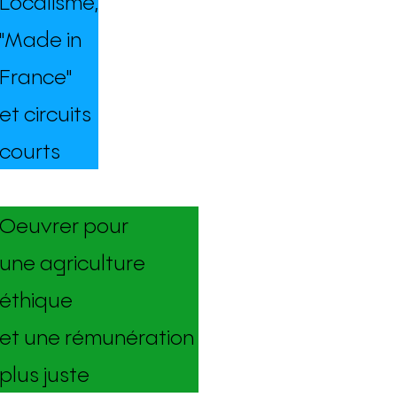
Localisme,
"Made in
France"
et circuits
courts
Oeuvrer pour
une agriculture
éthique
et une rémunération
plus juste