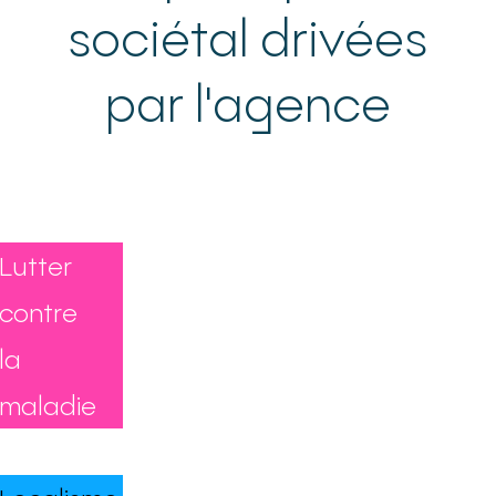
sociétal drivées
par l'agence
Lutter
contre
la
maladie