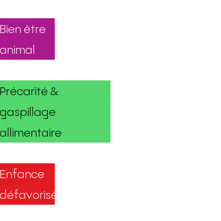
Bien être
animal
Précarité &
gaspillage
allimentaire
Enfance
défavorisée