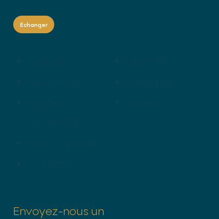
Échanger
À propos
LinkedIn
Expertises
Instagram
Positive
Vimeo
Business®
Nous rejoindre
Contact
Envoyez-nous un