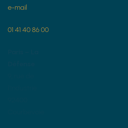
e-mail
01 41 40 86 00
Paris – La
Défense
9, rue de
l’Industrie
92400
Courbevoie