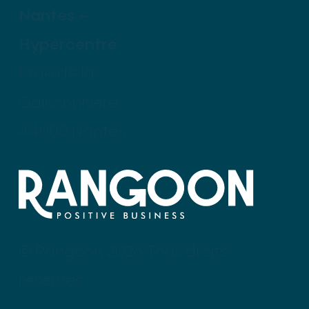
Nantes –
Hypercentre
1, rue de la
Galissonnière
44000 Nantes
© Rangoon 2026 Tous droits
réservés