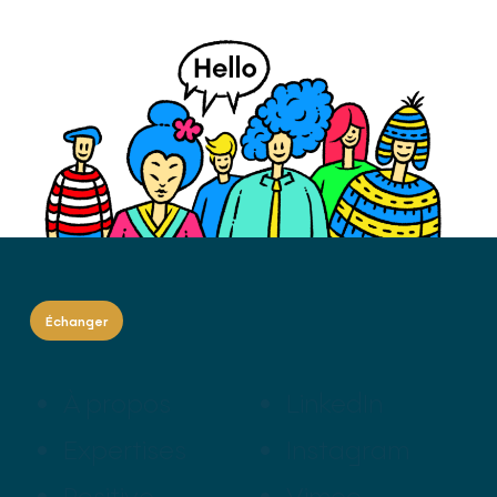
Échanger
À propos
LinkedIn
Expertises
Instagram
Positive
Vimeo