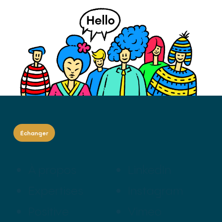
Échanger
À propos
LinkedIn
Expertises
Instagram
Positive
Vimeo