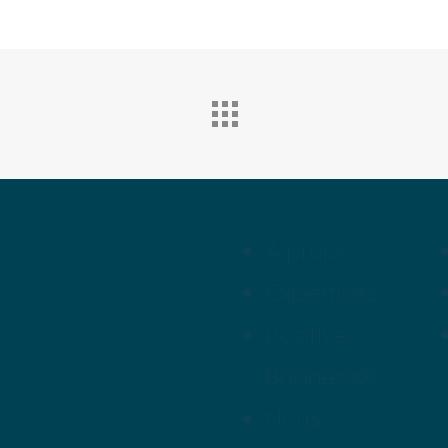
À propos
Expertises
Positive
Business®
Nous