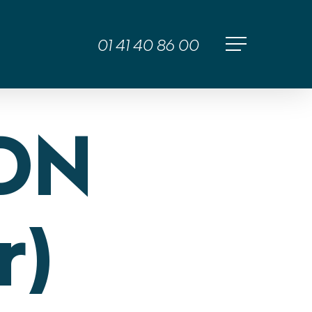
01 41 40 86 00
Menu
ADN
r)