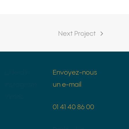
Next Project
LinkedIn
Envoyez-nous
Instagram
un e-mail
Vimeo
01 41 40 86 00
Paris – La