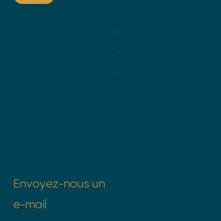
À propos
LinkedIn
Expertises
Instagram
Positive
Vimeo
Business®
Nous rejoindre
Contact
Envoyez-nous un
e-mail