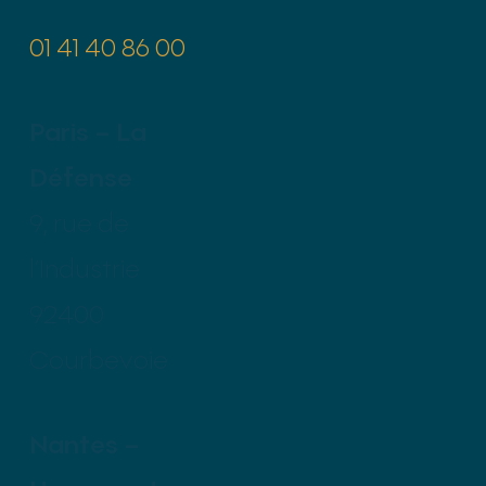
01 41 40 86 00
Paris – La
Défense
9, rue de
l’Industrie
92400
Courbevoie
Nantes –