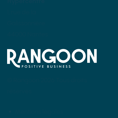
Hypercentre
1, rue de la
Galissonnière
44000 Nantes
© Rangoon 2026 Tous droits
réservés
Mentions légales