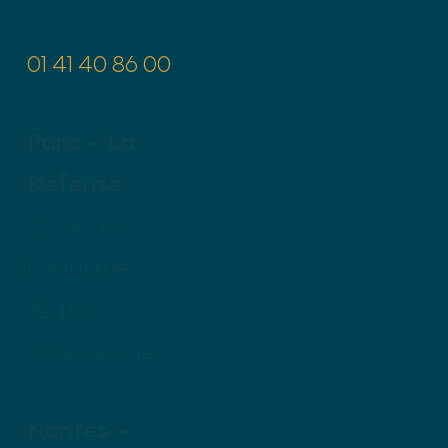
01 41 40 86 00
Paris – La
Défense
9, rue de
l’Industrie
92400
Courbevoie
Nantes –