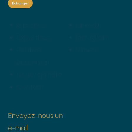
Échanger
À propos
LinkedIn
Expertises
Instagram
Positive
Vimeo
Business®
Nous rejoindre
Contact
Envoyez-nous un
e-mail