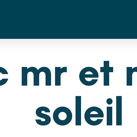
c mr et 
soleil