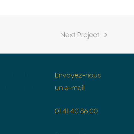
Next Project
LinkedIn
Envoyez-nous
Instagram
un e-mail
Vimeo
01 41 40 86 00
Paris – La