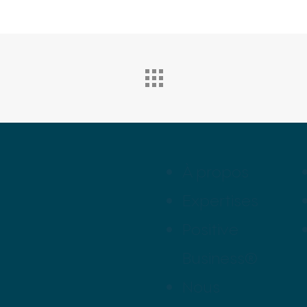
À propos
Expertises
Positive
Business®
Nous