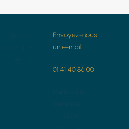
LinkedIn
Envoyez-nous
Instagram
un e-mail
Vimeo
01 41 40 86 00
Paris – La
Défense
9, rue de
l’Industrie