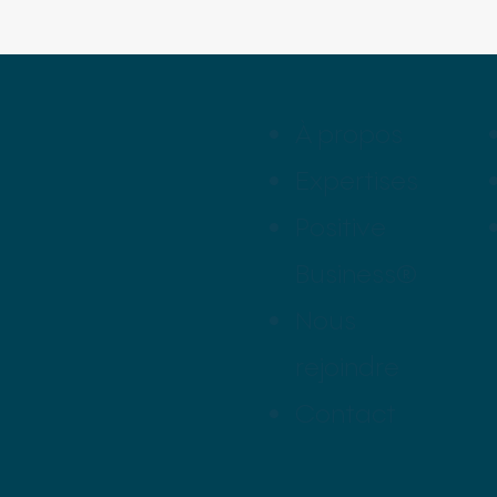
À propos
Expertises
Positive
Business®
Nous
rejoindre
Contact