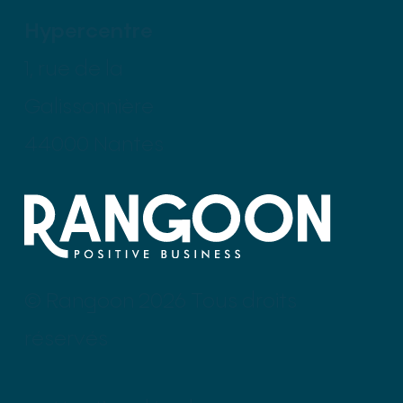
Hypercentre
1, rue de la
Galissonnière
44000 Nantes
© Rangoon 2026 Tous droits
réservés