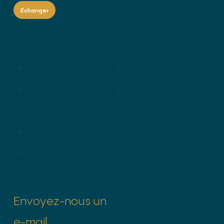
Échanger
À propos
LinkedIn
Expertises
Instagram
Positive
Vimeo
Business®
Nous rejoindre
Contact
Envoyez-nous un
e-mail