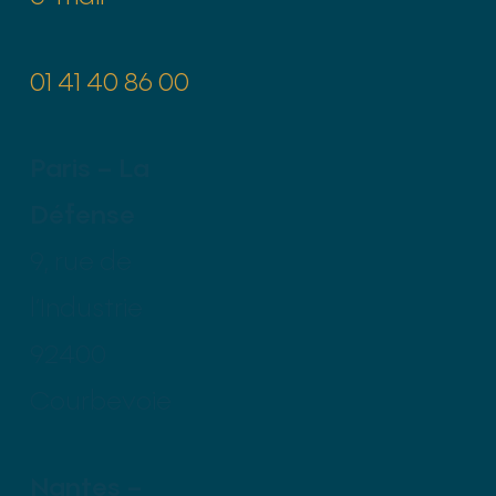
01 41 40 86 00
Paris – La
Défense
9, rue de
l’Industrie
92400
Courbevoie
Nantes –