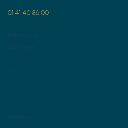
01 41 40 86 00
Paris – La
Défense
9, rue de
l’Industrie
92400
Courbevoie
Nantes –