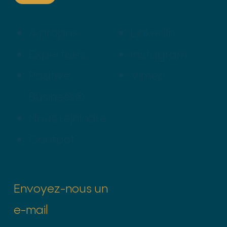
À propos
LinkedIn
Expertises
Instagram
Positive
Vimeo
Business®
Nous rejoindre
Contact
Envoyez-nous un
e-mail