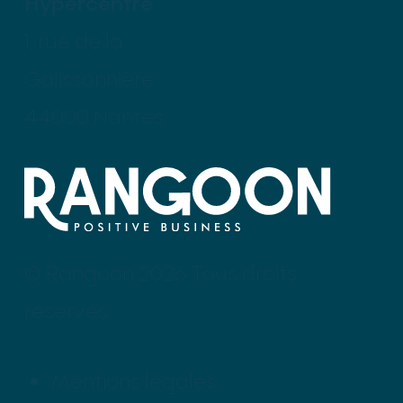
Hypercentre
1, rue de la
Galissonnière
44000 Nantes
© Rangoon 2026 Tous droits
réservés
Mentions légales