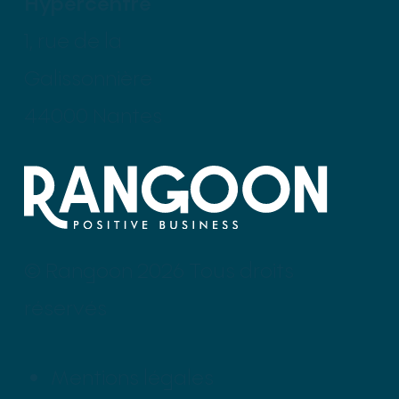
Hypercentre
1, rue de la
Galissonnière
44000 Nantes
© Rangoon 2026 Tous droits
réservés
Mentions légales