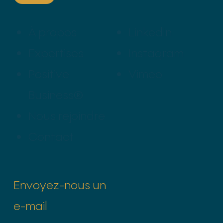
À propos
LinkedIn
Expertises
Instagram
Positive
Vimeo
Business®
Nous rejoindre
Contact
Envoyez-nous un
e-mail