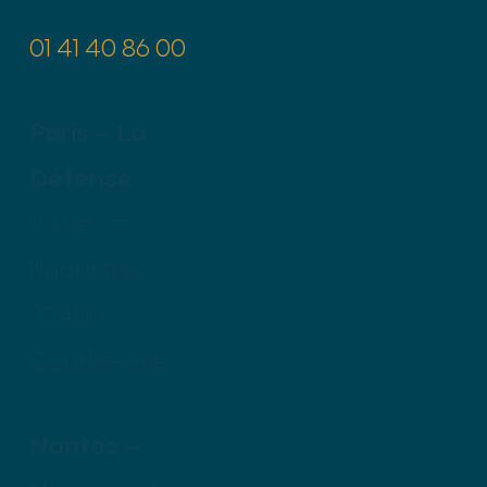
01 41 40 86 00
Paris – La
Défense
9, rue de
l’Industrie
92400
Courbevoie
Nantes –